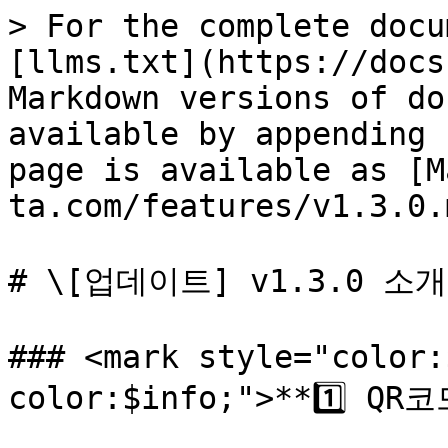
> For the complete docu
[llms.txt](https://docs
Markdown versions of do
available by appending 
page is available as [M
ta.com/features/v1.3.0.m
# \[업데이트] v1.3.0 소개

### <mark style="color:
color:$info;">**1️⃣ Q