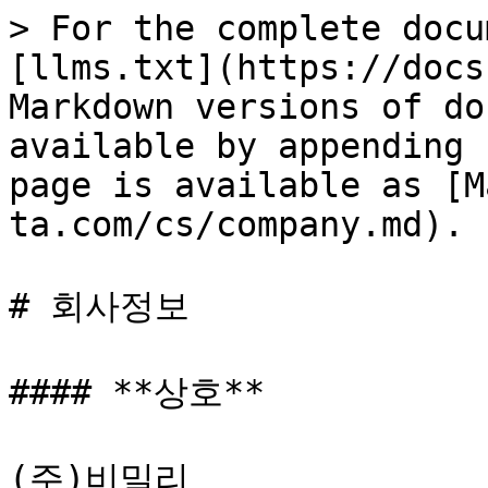
> For the complete docu
[llms.txt](https://docs
Markdown versions of do
available by appending 
page is available as [M
ta.com/cs/company.md).

# 회사정보

#### **상호**

(주)비밀리
