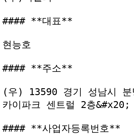
#### **대표**

현능호

#### **주소**

(우) 13590 경기 성남시 
카이파크 센트럴 2층&#x20;

#### **사업자등록번호**
